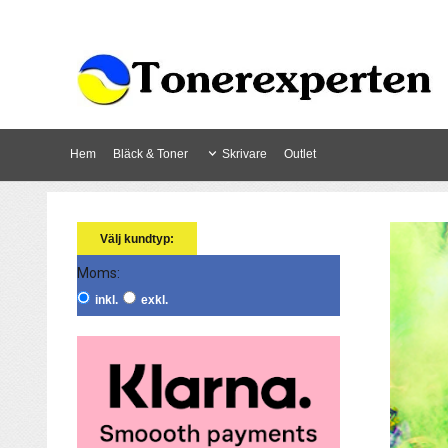
Hem
Bläck & Toner
Skrivare
Outlet
Välj kundtyp:
Moms:
inkl.
exkl.