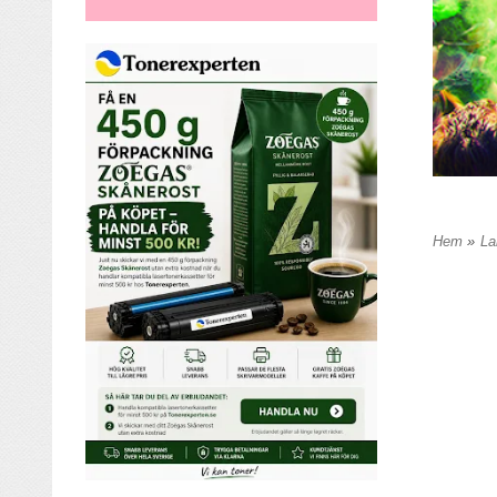
Hem
»
La