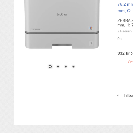
ZEBRA Z
mm, H: 
ZT-serien
0st
332 kr :
Be
Tillb