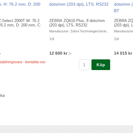
-Select 2000T W: 76.2
ZEBRA ZQ610 Plus, 8 dots/mm
ZEBRA ZQ6
76.2 mm, D: 200 mm, C:
(203 dpi), LTS, RS232
(203 dpi),
Manufacturer: Zebra TechnologiesSerie...
Manufacturer
1st
1st
-
12 600 kr :-
14 015 kr 
ställningsvara - kontakta oss
Köp
aka