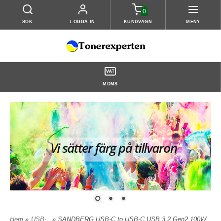
0
SÖK
LOGGA IN
KUNDVAGN
MENY
MOMS
Hem
»
USB-
» SANDBERG USB-C to USB-C USB 3.2 Gen2 100W,