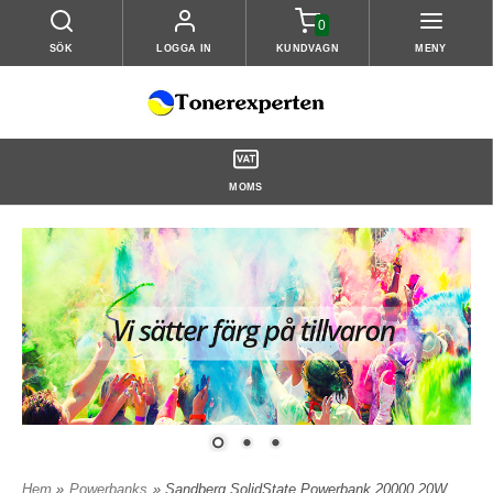
0
SÖK
LOGGA IN
KUNDVAGN
MENY
MOMS
Hem
»
Powerbanks
» Sandberg SolidState Powerbank 20000 20W