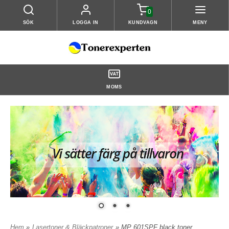
0
SÖK
LOGGA IN
KUNDVAGN
MENY
MOMS
Hem
»
Lasertoner & Bläckpatroner
» MP 601SPF black toner