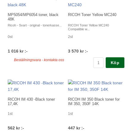
MP5054/MP6054 toner, black
RICOH Toner Yellow MC240
48K
Ricoh - Svart - original - tonerkasse...
RICOH Toner Yellow MC240
Compatible w...
0st
2st
1 016 kr :-
3 570 kr :-
Beställningsvara - kontakta oss
Köp
RICOH IM 430 -Black toner
RICOH IM 350 Black toner for
17,4K
IM 350, 350F 14K
1st
1st
562 kr :-
447 kr :-