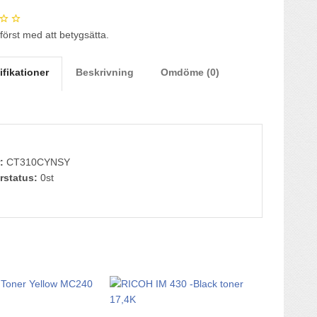
 först med att betygsätta.
ifikationer
Beskrivning
Omdöme (0)
:
CT310CYNSY
rstatus:
0st