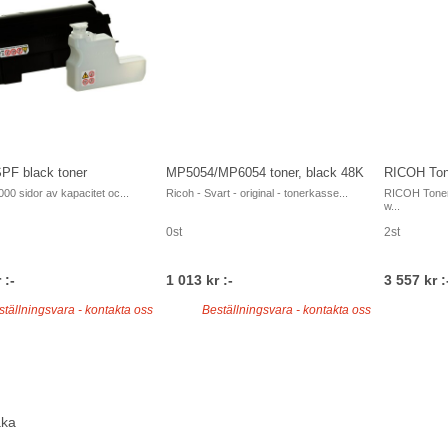
PF black toner
MP5054/MP6054 toner, black 48K
RICOH Ton
.000 sidor av kapacitet oc...
Ricoh - Svart - original - tonerkasse...
RICOH Toner
w...
0st
2st
 :-
1 013 kr :-
3 557 kr :
ställningsvara - kontakta oss
Beställningsvara - kontakta oss
aka