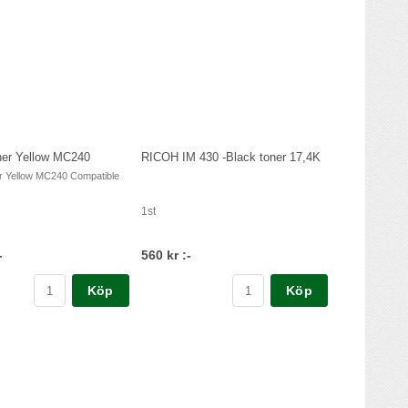
er Yellow MC240
RICOH IM 430 -Black toner 17,4K
 Yellow MC240 Compatible
1st
-
560 kr :-
Köp
Köp