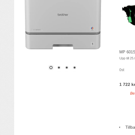
MP 601S
Upp till 25
0st
1 722 kr
Be
Tillb