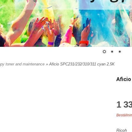
py toner and maintenance
» Aficio SPC231/232/310/311 cyan 2,5K
Afici
1 33
Beställni
Ricoh