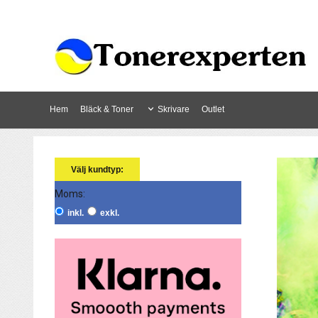
Hem
Bläck & Toner
Skrivare
Outlet
Välj kundtyp:
Moms:
inkl.
exkl.