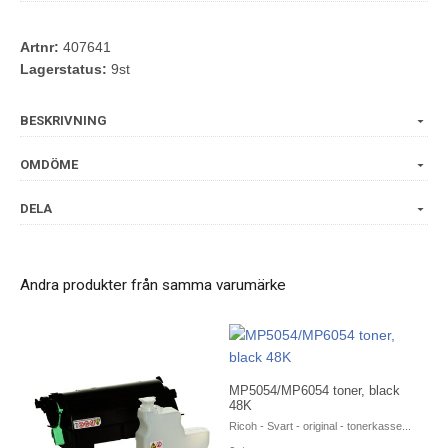
Artnr:
407641
Lagerstatus:
9st
BESKRIVNING
OMDÖME
DELA
Andra produkter från samma varumärke
MP5054/MP6054 toner, black
48K
Ricoh - Svart - original - tonerkasse...