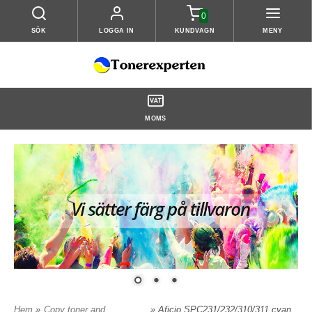
0
SÖK
LOGGA IN
KUNDVAGN
MENY
MOMS
Hem
»
Copy toner and
» Aficio SPC231/232/310/311 cyan