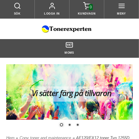
0
SÖK
LOGGA IN
KUNDVAGN
MENY
MOMS
Hem
»
Copy toner and maintenance
» AF120/FX12 toner Typ 1255D