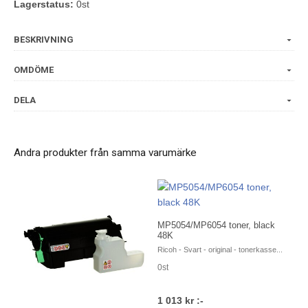
Lagerstatus:
0st
BESKRIVNING
OMDÖME
DELA
Andra produkter från samma varumärke
MP5054/MP6054 toner, black
48K
Ricoh - Svart - original - tonerkasse...
0st
1 013 kr :-