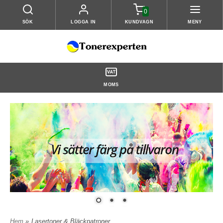
0
SÖK
LOGGA IN
KUNDVAGN
MENY
MOMS
Hem
»
Lasertoner & Bläckpatroner