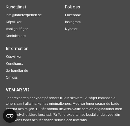
Kundtjänst
Följ oss
info@tonerexperten.se
Facebook
Köpvillkor
Instagram
Vanliga frågor
Nyheter
Kontakta oss
Information
Köpvillkor
Kundtjänst
Så handlar du
Om oss
VEM ÄR VI?
Tonerexperten är expert på toners till din skrivare. Vi säljer kompatibla
toners samt alla märken av originaltoners. Med vår toner sparar du både
pengar och miljön. Du får samma utskriftskvalité som en originaltoner men
till en betydligt lägre kostnad. På Tonerexperten.se beställer du tryggt din
skrivarens toner och får snabb service och leverans.