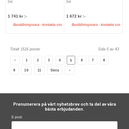
0st
0st
1 741 kr :-
1 672 kr :-
Beställningsvara - kontakta oss
Beställningsvara - kontakta oss
Totalt 1516 poster
Sida 5 av 43
1
2
3
4
6
7
8
5
9
10
11
Sista
Prenumerera på vårt nyhetsbrev och ta del av våra
bästa erbjudanden.
E-post: