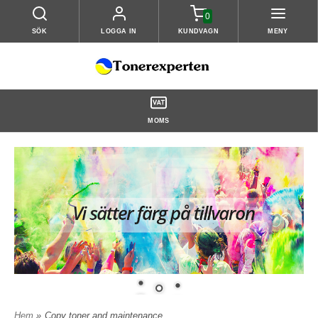
0
SÖK
LOGGA IN
KUNDVAGN
MENY
MOMS
Hem
»
Copy toner and maintenance