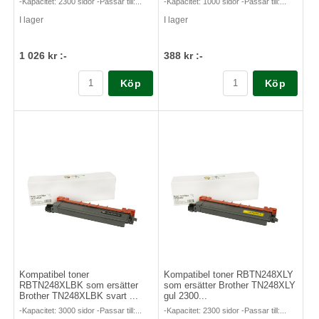
-Kapacitet: 2300 sidor -Passar till:...
-Kapacitet: 1000 sidor -Passar till:...
I lager
I lager
1 026 kr :-
388 kr :-
Köp
Köp
Kompatibel toner
Kompatibel toner RBTN248XLY
RBTN248XLBK som ersätter
som ersätter Brother TN248XLY
Brother TN248XLBK svart ...
gul 2300...
-Kapacitet: 3000 sidor -Passar till:...
-Kapacitet: 2300 sidor -Passar till:...