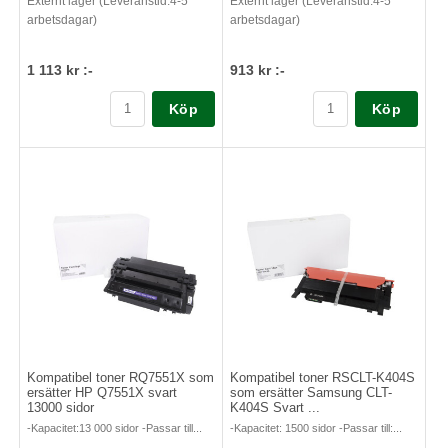
Externt lager (Leveranstid:4-5
Externt lager (Leveranstid:4-5
arbetsdagar)
arbetsdagar)
1 113 kr :-
913 kr :-
Köp
Köp
Kompatibel toner RQ7551X som
Kompatibel toner RSCLT-K404S
ersätter HP Q7551X svart
som ersätter Samsung CLT-
13000 sidor
K404S Svart ...
-Kapacitet:13 000 sidor -Passar till...
-Kapacitet: 1500 sidor -Passar till:...