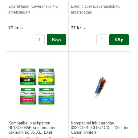
Externt lager (Leveranstid:4-5
Externt lager (Leveranstid:4-5
arbetsdagar)
arbetsdagar)
77 kr :-
77 kr :-
Köp
Köp
Kompatibel bläckpatron
Kompatibel ink cartridge
RL18C0035E som ersätter
0332C001, CLI571CXL, 13ml for
Lexmark no,35 XL, 18ml
Canon printers