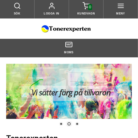
0
SÖK
LOGGA IN
KUNDVAGN
MENY
MOMS