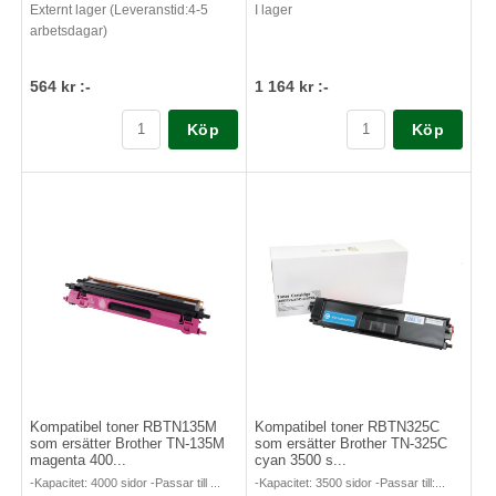
Externt lager (Leveranstid:4-5
I lager
arbetsdagar)
564 kr :-
1 164 kr :-
Köp
Köp
Kompatibel toner RBTN135M
Kompatibel toner RBTN325C
som ersätter Brother TN-135M
som ersätter Brother TN-325C
magenta 400...
cyan 3500 s...
-Kapacitet: 4000 sidor -Passar till ...
-Kapacitet: 3500 sidor -Passar till:...