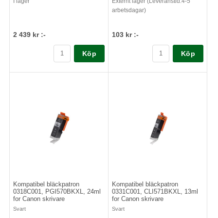
I lager
Externt lager (Leveranstid:4-5
arbetsdagar)
2 439 kr :-
103 kr :-
Köp
Köp
Kompatibel bläckpatron
Kompatibel bläckpatron
0318C001, PGI570BKXL, 24ml
0331C001, CLI571BKXL, 13ml
for Canon skrivare
for Canon skrivare
Svart
Svart