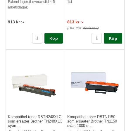
Externt lager (Leveranstid:4-5
1st
arbetsdagar)
913 kr :-
813 kr :-
(Ord. Pris:
2 673 kr :-
)
Köp
Köp
Kompatibel toner RBTN248XLC
Kompatibel toner RBTN1150
som ersätter Brother TN248XLC
som ersääter Brother TN1150
cyan ...
svart 1000 s...