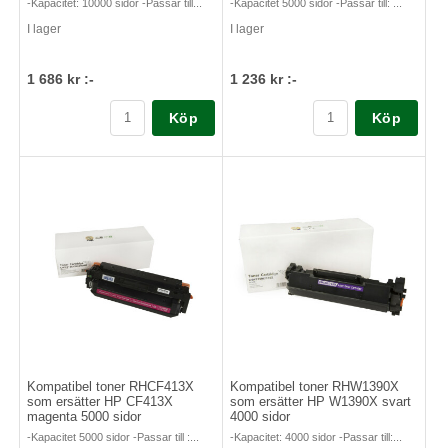
-Kapacitet: 10000 sidor -Passar till...
-Kapacitet 5000 sidor -Passar till: ...
I lager
I lager
1 686 kr :-
1 236 kr :-
Köp
Köp
Kompatibel toner RHCF413X
Kompatibel toner RHW1390X
som ersätter HP CF413X
som ersätter HP W1390X svart
magenta 5000 sidor
4000 sidor
-Kapacitet 5000 sidor -Passar till :...
-Kapacitet: 4000 sidor -Passar till:...