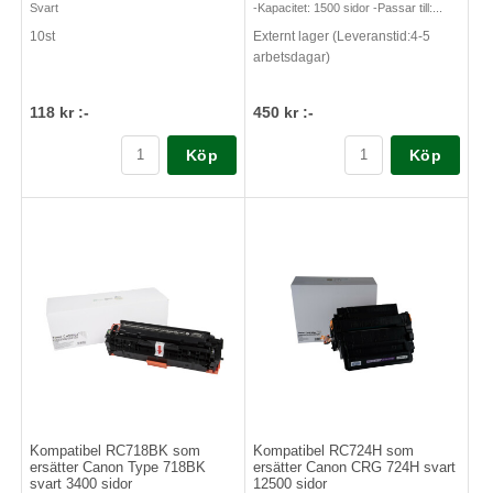
Svart
-Kapacitet: 1500 sidor -Passar till:...
10st
Externt lager (Leveranstid:4-5
arbetsdagar)
118 kr :-
450 kr :-
Köp
Köp
Kompatibel RC718BK som
Kompatibel RC724H som
ersätter Canon Type 718BK
ersätter Canon CRG 724H svart
svart 3400 sidor
12500 sidor