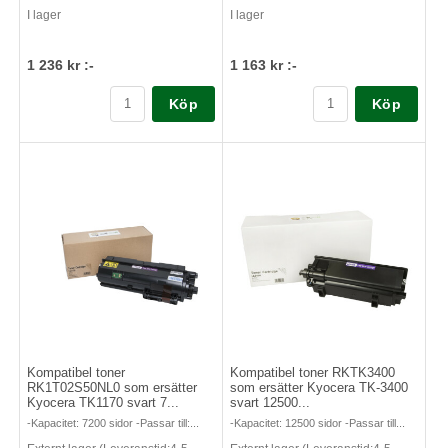
I lager
I lager
1 236 kr :-
1 163 kr :-
Köp
Köp
Kompatibel toner
Kompatibel toner RKTK3400
RK1T02S50NL0 som ersätter
som ersätter Kyocera TK-3400
Kyocera TK1170 svart 7...
svart 12500...
-Kapacitet: 7200 sidor -Passar till:...
-Kapacitet: 12500 sidor -Passar till...