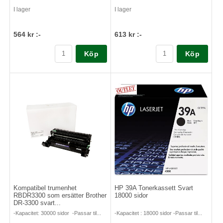
I lager
I lager
564 kr :-
613 kr :-
Köp
Köp
Kompatibel trumenhet
HP 39A Tonerkassett Svart
RBDR3300 som ersätter Brother
18000 sidor
DR-3300 svart...
-Kapacitet: 30000 sidor -Passar til...
-Kapacitet : 18000 sidor -Passar til...