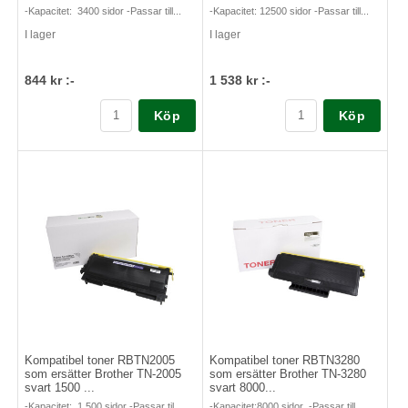
-Kapacitet: 3400 sidor -Passar till...
-Kapacitet: 12500 sidor -Passar till...
I lager
I lager
844 kr :-
1 538 kr :-
Köp
Köp
Kompatibel toner RBTN2005
Kompatibel toner RBTN3280
som ersätter Brother TN-2005
som ersätter Brother TN-3280
svart 1500 ...
svart 8000...
-Kapacitet: 1 500 sidor -Passar til...
-Kapacitet:8000 sidor -Passar till ...