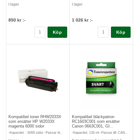
I lager
I lager
850 kr :-
1 026 kr :-
Köp
Köp
Kompatibel toner RHW2033X
Kompatibel bläckpatron
som ersätter HP W2033X
RC1603C001 som ersätter
magenta 6000 sidor
Canon 0663C001, GI...
-Kapacitet : 6000 sidor -Passar til...
-Kapacitet: 130 ml -Passar till: CAN...