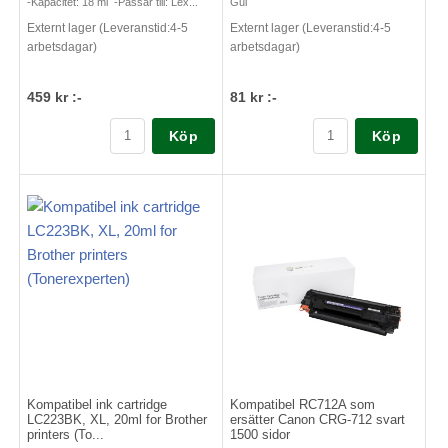
-Kapacitet: 18 ml -Passar till: Lex...
Gul
Externt lager (Leveranstid:4-5
Externt lager (Leveranstid:4-5
arbetsdagar)
arbetsdagar)
459 kr :-
81 kr :-
Köp
Köp
Kompatibel ink cartridge
Kompatibel RC712A som
LC223BK, XL, 20ml for Brother
ersätter Canon CRG-712 svart
printers (To...
1500 sidor