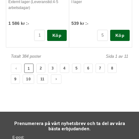
Externt lager (Leveranstid:4-5
I lager
arbetsdagar)
1 586 kr :-
539 kr :-
Köp
Köp
Totalt 384 poster
Sida 1 av 11
2
3
4
5
6
7
8
1
9
10
11
Prenumerera på vårt nyhetsbrev och ta del av våra
bästa erbjudanden.
E-post: